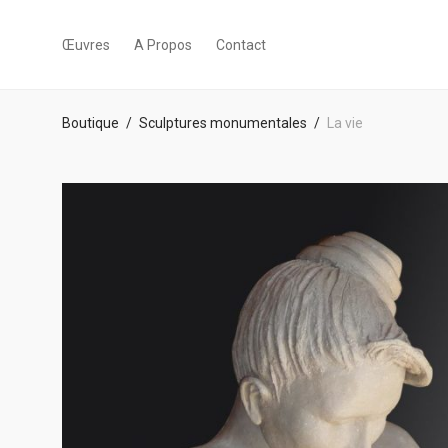
Œuvres
A Propos
Contact
Boutique
/
Sculptures monumentales
/
La vie