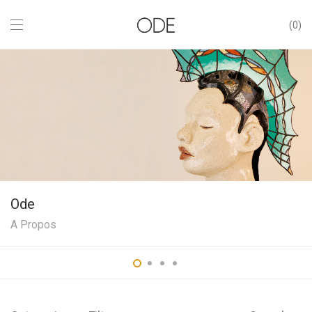
0
Ode
A Propos