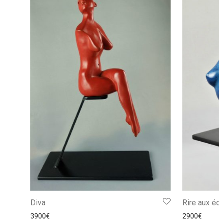
Diva
Rire aux é
3900
€
2900
€