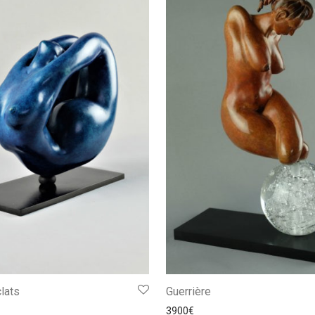
clats
Guerrière
3900
€