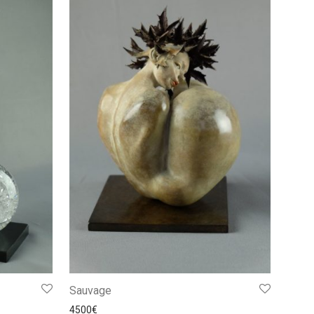
Sauvage
4500
€