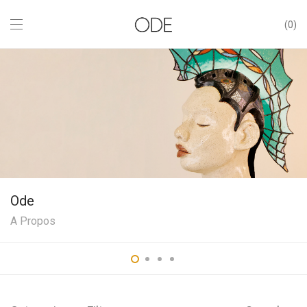
0
Ode
A Propos