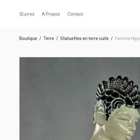
Œuvres
A Propos
Contact
Boutique
/
Terre
/
Statuettes en terre cuite
/
Femme Hip